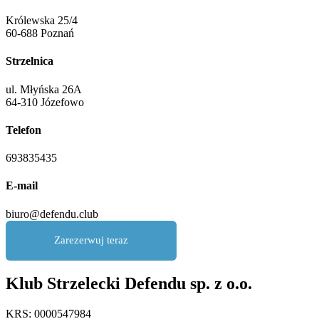
Królewska 25/4
60-688 Poznań
Strzelnica
ul. Młyńska 26A
64-310 Józefowo
Telefon
693835435
E-mail
biuro@defendu.club
Zarezerwuj teraz
Klub Strzelecki Defendu sp. z o.o.
KRS: 0000547984