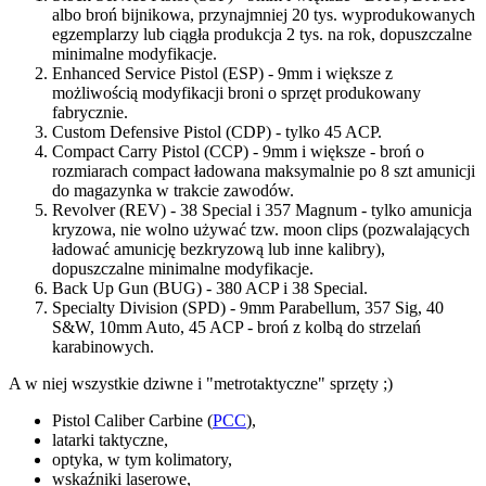
albo broń bijnikowa, przynajmniej 20 tys. wyprodukowanych
egzemplarzy lub ciągła produkcja 2 tys. na rok, dopuszczalne
minimalne modyfikacje.
Enhanced Service Pistol (ESP) - 9mm i większe z
możliwością modyfikacji broni o sprzęt produkowany
fabrycznie.
Custom Defensive Pistol (CDP) - tylko 45 ACP.
Compact Carry Pistol (CCP) - 9mm i większe - broń o
rozmiarach compact ładowana maksymalnie po 8 szt amunicji
do magazynka w trakcie zawodów.
Revolver (REV) - 38 Special i 357 Magnum - tylko amunicja
kryzowa, nie wolno używać tzw. moon clips (pozwalających
ładować amunicję bezkryzową lub inne kalibry),
dopuszczalne minimalne modyfikacje.
Back Up Gun (BUG) - 380 ACP i 38 Special.
Specialty Division (SPD) - 9mm Parabellum, 357 Sig, 40
S&W, 10mm Auto, 45 ACP - broń z kolbą do strzelań
karabinowych.
A w niej wszystkie dziwne i "metrotaktyczne" sprzęty ;)
Pistol Caliber Carbine (
PCC
),
latarki taktyczne,
optyka, w tym kolimatory,
wskaźniki laserowe,