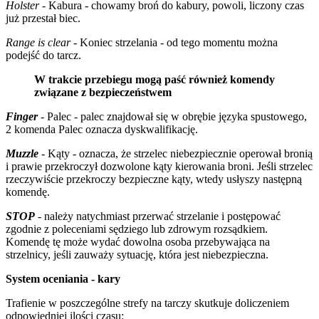
Holster
- Kabura - chowamy broń do kabury, powoli, liczony czas
już przestał biec.
Range is clear
- Koniec strzelania - od tego momentu można
podejść do tarcz.
W trakcie przebiegu mogą paść również komendy
związane z bezpieczeństwem
Finger
- Palec - palec znajdował się w obrębie języka spustowego,
2 komenda Palec oznacza dyskwalifikację.
Muzzle
- Kąty - oznacza, że strzelec niebezpiecznie operował bronią
i prawie przekroczył dozwolone kąty kierowania broni. Jeśli strzelec
rzeczywiście przekroczy bezpieczne kąty, wtedy usłyszy następną
komendę.
STOP
- należy natychmiast przerwać strzelanie i postępować
zgodnie z poleceniami sędziego lub zdrowym rozsądkiem.
Komendę tę może wydać dowolna osoba przebywająca na
strzelnicy, jeśli zauważy sytuację, która jest niebezpieczna.
System oceniania - kary
Trafienie w poszczególne strefy na tarczy skutkuje doliczeniem
odpowiedniej ilości czasu: