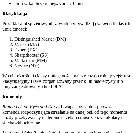
broń w kalibrze mniejszym niż 9mm.
Klasyfikacja
Poza klasami sprzętowymi, zawodnicy rywalizują w swoich klasach
umiejętności:
Distinguished Master (DM)
Master (MA)
Expert (EX)
Sharpshooter (SS)
Marksman (MM)
Novice (NV)
W celu określenia klasy umiejętności, należy raz do roku przejść test
klasyfikacyjny IDPA zorganizowany przez klub macierzysty lub
inny zarejestrowany klub IDPA.
Komendy
Range Is Hot, Eyes and Ears
- Uwaga strzelanie - pierwsza
komenda rozpoczynająca strzelanie na danej osi, od tego momentu
każdy przebywający na terenie strzelania musi założyć okulary i
słuchawki ochronne.
Load and Make Ready
- Ładuj, przygotuj - na tę komendę strzelec