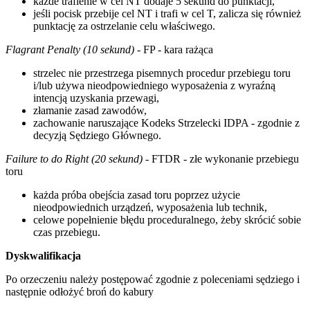
każde trafienie w cel NT dodaje 5 sekund do punktacji,
jeśli pocisk przebije cel NT i trafi w cel T, zalicza się również
punktację za ostrzelanie celu właściwego.
Flagrant Penalty (10 sekund)
- FP - kara rażąca
strzelec nie przestrzega pisemnych procedur przebiegu toru
i/lub używa nieodpowiedniego wyposażenia z wyraźną
intencją uzyskania przewagi,
złamanie zasad zawodów,
zachowanie naruszające Kodeks Strzelecki IDPA - zgodnie z
decyzją Sędziego Głównego.
Failure to do Right (20 sekund)
- FTDR - złe wykonanie przebiegu
toru
każda próba obejścia zasad toru poprzez użycie
nieodpowiednich urządzeń, wyposażenia lub technik,
celowe popełnienie błędu proceduralnego, żeby skrócić sobie
czas przebiegu.
Dyskwalifikacja
Po orzeczeniu należy postępować zgodnie z poleceniami sędziego i
następnie odłożyć broń do kabury