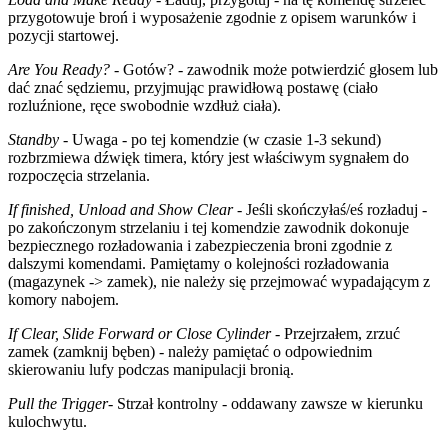
przygotowuje broń i wyposażenie zgodnie z opisem warunków i
pozycji startowej.
Are You Ready?
- Gotów? - zawodnik może potwierdzić głosem lub
dać znać sędziemu, przyjmując prawidłową postawę (ciało
rozluźnione, ręce swobodnie wzdłuż ciała).
Standby
- Uwaga - po tej komendzie (w czasie 1-3 sekund)
rozbrzmiewa dźwięk timera, który jest właściwym sygnałem do
rozpoczęcia strzelania.
If finished, Unload and Show Clear
- Jeśli skończyłaś/eś rozładuj -
po zakończonym strzelaniu i tej komendzie zawodnik dokonuje
bezpiecznego rozładowania i zabezpieczenia broni zgodnie z
dalszymi komendami. Pamiętamy o kolejności rozładowania
(magazynek -> zamek), nie należy się przejmować wypadającym z
komory nabojem.
If Clear, Slide Forward or Close Cylinder
- Przejrzałem, zrzuć
zamek (zamknij bęben) - należy pamiętać o odpowiednim
skierowaniu lufy podczas manipulacji bronią.
Pull the Trigger
- Strzał kontrolny - oddawany zawsze w kierunku
kulochwytu.