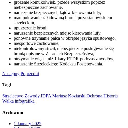
grożenie komukolwiek, przede wszystkim poprzez
niebezpieczne zachowanie,
naruszenie bezpiecznych kątów kierowania lufy,
manipulowanie załadowaną bronią poza stanowiskiem
strzeleckim,
upuszczenie broni,
naruszenie bezpiecznych miejsc kierowania lufy,
ponowne trzymanie palca w obrębie języka spustowego,
niesportowe zachowanie,
niekontrolowany strzał, niebezpieczne posługiwanie się
bronią opisane w Zasadach Bezpieczeństwa,
otrzymanie więcej niż 1 kary FTDR podczas zawodów,
naruszenie Strzeleckiego Kodeksu Postępowania.
Następny
Poprzedni
Tagi
Strzelectwo
Zawody
IDPA
Mariusz Koziarski
Ochrona
Historia
Walka
infografika
Archiwum
1
January 2025