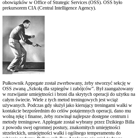
obowiązków w Office of Strategic Services (OSS). OSS było
prekursorem CIA (Central Intelligence Agency).
Pułkownik Appegate został zwerbowany, żeby stworzyć sekcję w
OSS zwaną „Szkołą dla szpiegów i zabójców”. Był zaangażowany
w rozwijanie umiejętności i broni dla skrytych operacji do użytku na
całym świecie. Wiele z tych metod treningowych jest wciąż
używanych. Podczas gdy służył jako kierujący treningami walki w
kontakcie bezpośrednim do celów potajemnych operacji, dano mu
wolną rękę i finanse, żeby rozwinął najlepsze dostępne centrum i
metody treningowe. Applegate został wybrany przez Dzikiego Billa
z powodu swej ogromnej postury, znakomitych umiejętności
strzeleckich, umiejętności walki i ogólnego temperamentu do