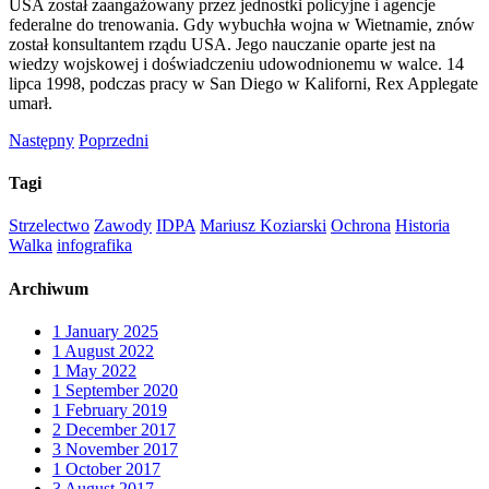
USA został zaangażowany przez jednostki policyjne i agencje
federalne do trenowania. Gdy wybuchła wojna w Wietnamie, znów
został konsultantem rządu USA. Jego nauczanie oparte jest na
wiedzy wojskowej i doświadczeniu udowodnionemu w walce. 14
lipca 1998, podczas pracy w San Diego w Kaliforni, Rex Applegate
umarł.
Następny
Poprzedni
Tagi
Strzelectwo
Zawody
IDPA
Mariusz Koziarski
Ochrona
Historia
Walka
infografika
Archiwum
1
January 2025
1
August 2022
1
May 2022
1
September 2020
1
February 2019
2
December 2017
3
November 2017
1
October 2017
3
August 2017