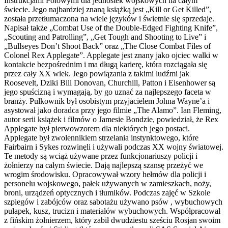
Instrukcjami Polowymi dla jednostek wojskowych na całym
świecie. Jego najbardziej znaną książką jest „Kill or Get Killed”,
została przetłumaczona na wiele języków i świetnie się sprzedaje.
Napisał także „Combat Use of the Double-Edged Fighting Knife”,
„Scouting and Patrolling”, „Get Tough and Shooting to Live” i
„Bullseyes Don’t Shoot Back” oraz „The Close Combat Files of
Colonel Rex Applegate”. Applegate jest znany jako ojciec walki w
kontakcie bezpośrednim i ma długą karierę, która rozciągała się
przez cały XX wiek. Jego powiązania z takimi ludźmi jak
Roosevelt, Dziki Bill Donovan, Churchill, Patton i Eisenhower są
jego spuścizną i wymagają, by go uznać za najlepszego faceta w
branży. Pułkownik był osobistym przyjacielem Johna Wayne’a i
asystował jako doradca przy jego filmie „The Alamo”. Ian Fleming,
autor serii książek i filmów o Jamesie Bondzie, powiedział, że Rex
Applegate był pierwowzorem dla niektórych jego postaci.
Applegate był zwolennikiem strzelania instynktowego, które
Fairbairn i Sykes rozwinęli i używali podczas XX wojny światowej.
Te metody są wciąż używane przez funkcjonariuszy policji i
żołnierzy na całym świecie. Dają najlepszą szansę przeżyć we
wrogim środowisku. Opracowywał wzory hełmów dla policji i
personelu wojskowego, pałek używanych w zamieszkach, noży,
broni, urządzeń optycznych i tłumików. Podczas zajęć w Szkole
szpiegów i zabójców oraz sabotażu używano psów , wybuchowych
pułapek, kusz, trucizn i materiałów wybuchowych. Współpracował
z fińskim żołnierzem, który zabił dwudziestu sześciu Rosjan swoim