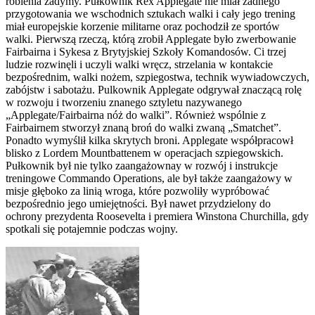
robienia zadymy. Pułkownik Rex Applegate nie miał żadnego
przygotowania we wschodnich sztukach walki i cały jego trening
miał europejskie korzenie militarne oraz pochodził ze sportów
walki. Pierwszą rzeczą, którą zrobił Applegate było zwerbowanie
Fairbairna i Sykesa z Brytyjskiej Szkoły Komandosów. Ci trzej
ludzie rozwinęli i uczyli walki wręcz, strzelania w kontakcie
bezpośrednim, walki nożem, szpiegostwa, technik wywiadowczych,
zabójstw i sabotażu. Pulkownik Applegate odgrywał znaczącą rolę
w rozwoju i tworzeniu znanego sztyletu nazywanego
„Applegate/Fairbairna nóż do walki”. Również wspólnie z
Fairbairnem stworzył znaną broń do walki zwaną „Smatchet”.
Ponadto wymyślił kilka skrytych broni. Applegate współpracowł
blisko z Lordem Mountbattenem w operacjach szpiegowskich.
Pułkownik był nie tylko zaangażownay w rozwój i instrukcje
treningowe Commando Operations, ale był także zaangażowy w
misje głęboko za linią wroga, które pozwoliły wypróbować
bezpośrednio jego umiejętności. Był nawet przydzielony do
ochrony prezydenta Roosevelta i premiera Winstona Churchilla, gdy
spotkali się potajemnie podczas wojny.