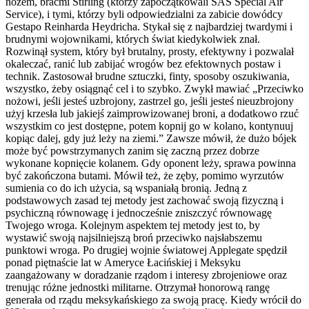
nożem, braćmi Stirling (którzy zapoczątkowali SAS Special Air
Service), i tymi, którzy byli odpowiedzialni za zabicie dowódcy
Gestapo Reinharda Heydricha. Stykał się z najbardziej twardymi i
brudnymi wojownikami, których świat kiedykolwiek znał.
Rozwinął system, który był brutalny, prosty, efektywny i pozwalał
okaleczać, ranić lub zabijać wrogów bez efektownych postaw i
technik. Zastosował brudne sztuczki, finty, sposoby oszukiwania,
wszystko, żeby osiągnąć cel i to szybko. Zwykł mawiać „Przeciwko
nożowi, jeśli jesteś uzbrojony, zastrzel go, jeśli jesteś nieuzbrojony
użyj krzesła lub jakiejś zaimprowizowanej broni, a dodatkowo rzuć
wszystkim co jest dostępne, potem kopnij go w kolano, kontynuuj
kopiąc dalej, gdy już leży na ziemi.” Zawsze mówił, że dużo bójek
może być powstrzymanych zanim się zaczną przez dobrze
wykonane kopnięcie kolanem. Gdy oponent leży, sprawa powinna
być zakończona butami. Mówił też, że zęby, pomimo wyrzutów
sumienia co do ich użycia, są wspaniałą bronią. Jedną z
podstawowych zasad tej metody jest zachować swoją fizyczną i
psychiczną równowagę i jednocześnie zniszczyć równowagę
Twojego wroga. Kolejnym aspektem tej metody jest to, by
wystawić swoją najsilniejszą broń przeciwko najsłabszemu
punktowi wroga. Po drugiej wojnie światowej Applegate spędził
ponad piętnaście lat w Ameryce Łacińskiej i Meksyku
zaangażowany w doradzanie rządom i interesy zbrojeniowe oraz
trenując różne jednostki militarne. Otrzymał honorową rangę
generała od rządu meksykańskiego za swoją pracę. Kiedy wrócił do