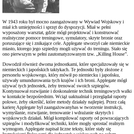
W 1943 roku był mocno zaangażowany w Wywiad Wojskowy i
miał ich umiejętności i sprzęt do dyspozycji. Miał w pełni
wyposażony warsztat, gdzie mógł projektować i konstruować
realistyczne pomoce treningowe, symulatory, skryte bronie oraz
poruszające się i znikające cele. Applegate stworzył całe niemieckie
miasto, ktorego jego szpiedzy mogli używać do treningu. Stało się
ono pierwszym w pełni zautomatyzowanym tzw. „Killing House”.
Dowodził również dwoma jednostkami, które specjalizowały się w
niemieckich i japońskich taktykach. Te jednostki były złożone z
personelu wojskowego, który mówił po niemiecku i japońsku,
używały umundurowania tych krajów i ich broni. Applegate mógł
używać tych jednostek, żeby trenować swoich szpiegów.
Kontynuował rozwijanie i doskonalenie technik treningowych walki
w kontakcie bezpośrednim. Wciąż uaktualniał i przeglądał raporty
polowe, żeby określić, które metody działaly najlepiej. Przez całą
karierę Applegate był zaangażowanyhas w tworzenie instrukcji,
wymyślanie, rozwijanie, trenowanie i wdrażanie skrytych i
wojskowych działań. Mógł kompilować raporty od powracających
szpiegów i modyfikować techniki, które mogły sprostać realnym
wymogom. Applegate napisał liczne teksty, które stały się